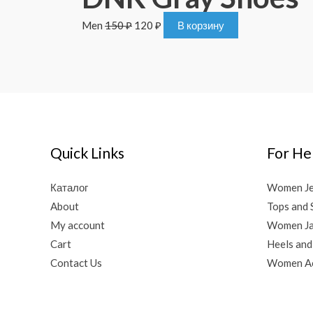
Men
150
₽
120
₽
В корзину
Quick Links
For He
Каталог
Women J
About
Tops and 
My account
Women Ja
Cart
Heels and
Contact Us
Women Ac