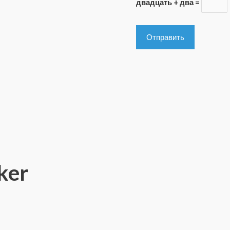
двадцать + два =
ker