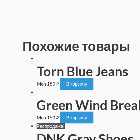
Похожие товары
Torn Blue Jeans
Men
150
₽
В корзину
Green Wind Brea
Men
150
₽
В корзину
Распродажа!
DNK Gray Shoes