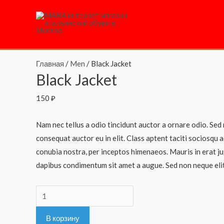
Перейти
к
содержимому
Главная
/
Men
/ Black Jacket
Black Jacket
150
₽
Nam nec tellus a odio tincidunt auctor a ornare odio. Sed
consequat auctor eu in elit. Class aptent taciti sociosqu 
conubia nostra, per inceptos himenaeos. Mauris in erat jus
dapibus condimentum sit amet a augue. Sed non neque elit
Количество
товара
В корзину
Black