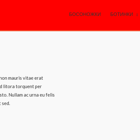
БОСОНОЖКИ
БОТИНКИ
 non mauris vitae erat
ad litora torquent per
to. Nullam ac urna eu felis
 sed.