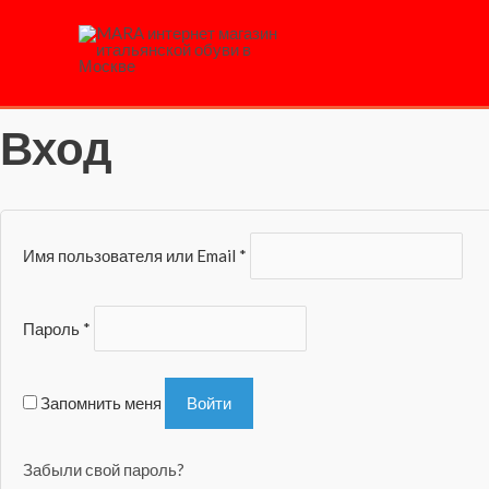
My Account
Перейти
к
содержимому
Nam nec tellus a odio tincidunt auctor a ornare odio.
Вход
Имя пользователя или Email
*
Пароль
*
Запомнить меня
Войти
Забыли свой пароль?